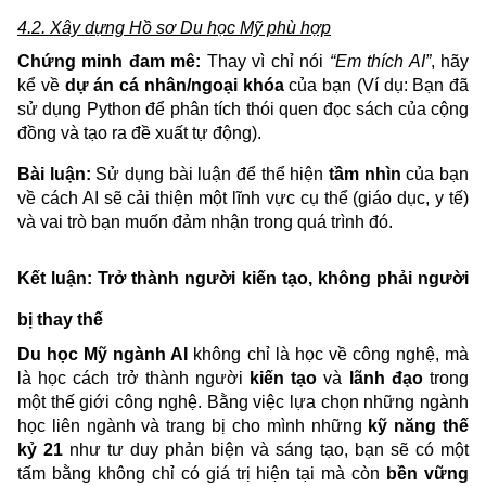
4.2. Xây dựng Hồ sơ Du học Mỹ phù hợp
Chứng minh đam mê:
Thay vì chỉ nói
“Em thích AI”
, hãy
kể về
dự án cá nhân/ngoại khóa
của bạn (Ví dụ: Bạn đã
sử dụng Python để phân tích thói quen đọc sách của cộng
đồng và tạo ra đề xuất tự động).
Bài luận:
Sử dụng bài luận để thể hiện
tầm nhìn
của bạn
về cách AI sẽ cải thiện một lĩnh vực cụ thể (giáo dục, y tế)
và vai trò bạn muốn đảm nhận trong quá trình đó.
Kết luận: Trở thành người kiến tạo, không phải người
bị thay thế
Du học Mỹ ngành AI
không chỉ là học về công nghệ, mà
là học cách trở thành người
kiến tạo
và
lãnh đạo
trong
một thế giới công nghệ. Bằng việc lựa chọn những ngành
học liên ngành và trang bị cho mình những
kỹ năng thế
kỷ 21
như tư duy phản biện và sáng tạo, bạn sẽ có một
tấm bằng không chỉ có giá trị hiện tại mà còn
bền vững