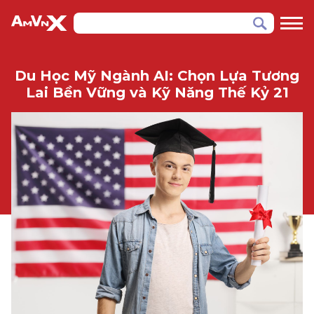
Du Học Mỹ Ngành AI: Chọn Lựa Tương
Lai Bền Vững và Kỹ Năng Thế Kỷ 21