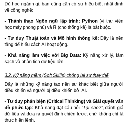
Dù học ngành gì, bạn cũng cần có sự hiểu biết nhất định
về công nghệ:
- Thành thạo Ngôn ngữ lập trình:
Python
(vì thư viện
học máy phong phú) và
R
(cho thống kê) là bắt buộc.
- Tư duy Thuật toán và Mô hình thống kê:
Đây là nền
tảng để hiểu cách AI hoạt động.
- Khả năng làm việc với Big Data:
Kỹ năng xử lý, làm
sạch và phân tích dữ liệu lớn.
3.2. Kỹ năng mềm (Soft Skills) chống lại sự thay thế
Đây là những kỹ năng tạo nên sự khác biệt giữa người
điều khiển và người bị điều khiển bởi AI.
- Tư duy phản biện (Critical Thinking) và Giải quyết vấn
đề phức tạp:
Khả năng đặt câu hỏi
“Tại sao?”
, đánh giá
dữ liệu và đưa ra quyết định chiến lược, chứ không chỉ là
thực hiện lệnh.