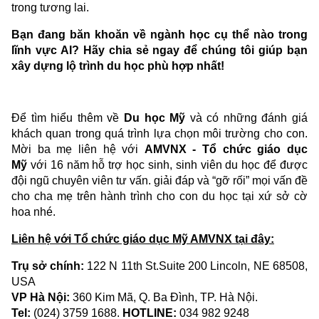
trong tương lai.
Bạn đang băn khoăn về ngành học cụ thể nào trong
lĩnh vực AI? Hãy chia sẻ ngay để chúng tôi giúp bạn
xây dựng lộ trình du học phù hợp nhất!
Để tìm hiểu thêm về
Du học Mỹ
và có những đánh giá
khách quan trong quá trình lựa chọn môi trường cho con.
Mời ba mẹ liên hệ với
AMVNX - Tổ chức giáo dục
Mỹ
với 16 năm hỗ trợ học sinh, sinh viên du học để được
đội ngũ chuyên viên tư vấn. giải đáp và “gỡ rối” mọi vấn đề
cho cha mẹ trên hành trình cho con du học tại xứ sở cờ
hoa nhé.
Liên hệ với Tổ chức giáo dục Mỹ AMVNX tại đây:
Trụ sở chính:
122 N 11th St.Suite 200 Lincoln, NE 68508,
USA
VP Hà Nội:
360 Kim Mã, Q. Ba Đình, TP. Hà Nội.
Tel:
(024) 3759 1688.
HOTLINE:
034 982 9248