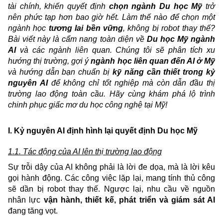
tài chính, khiến quyết định
chọn ngành Du học Mỹ
trở
nên phức tạp hơn bao giờ hết. Làm thế nào để chọn một
ngành học
tương lai bền vững
, không bị robot thay thế?
Bài viết này là cẩm nang toàn diện về
Du học Mỹ ngành
AI
và các ngành liên quan. Chúng tôi sẽ phân tích xu
hướng thị trường, gợi ý
ngành học liên quan đến AI ở Mỹ
và hướng dẫn bạn chuẩn bị
kỹ năng cần thiết trong kỷ
nguyên AI
để không chỉ tốt nghiệp mà còn dẫn đầu thị
trường lao động toàn cầu. Hãy cùng khám phá lộ trình
chinh phục giấc mơ du học công nghệ tại Mỹ!
I. Kỷ nguyên AI định hình lại quyết định Du học Mỹ
1.1. Tác động của AI lên thị trường lao động
Sự trỗi dậy của AI không phải là lời đe dọa, mà là lời kêu
gọi hành động. Các công việc lặp lại, mang tính thủ công
sẽ dần bị robot thay thế. Ngược lại, nhu cầu về nguồn
nhân lực
vận hành, thiết kế, phát triển và giám sát AI
đang tăng vọt.