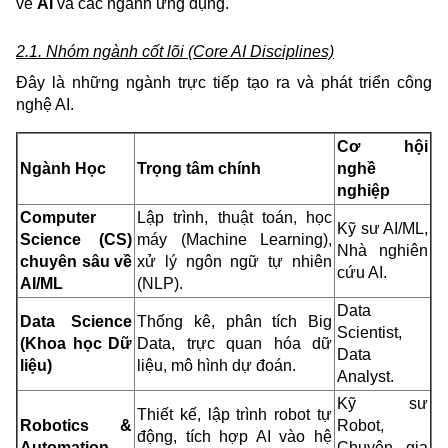
về
AI
và các ngành ứng dụng.
2.1. Nhóm ngành cốt lõi (Core AI Disciplines)
Đây là những ngành trực tiếp tạo ra và phát triển công
nghệ AI.
Cơ hội
Ngành Học
Trọng tâm chính
nghề
nghiệp
Computer
Lập trình, thuật toán, học
Kỹ sư AI/ML,
Science (CS)
máy (Machine Learning),
Nhà nghiên
chuyên sâu về
xử lý ngôn ngữ tự nhiên
cứu AI.
AI/ML
(NLP).
Data
Data Science
Thống kê, phân tích Big
Scientist,
(Khoa học Dữ
Data, trực quan hóa dữ
Data
liệu)
liệu, mô hình dự đoán.
Analyst.
Kỹ sư
Thiết kế, lập trình robot tự
Robotics &
Robot,
động, tích hợp AI vào hệ
Automation
Chuyên gia