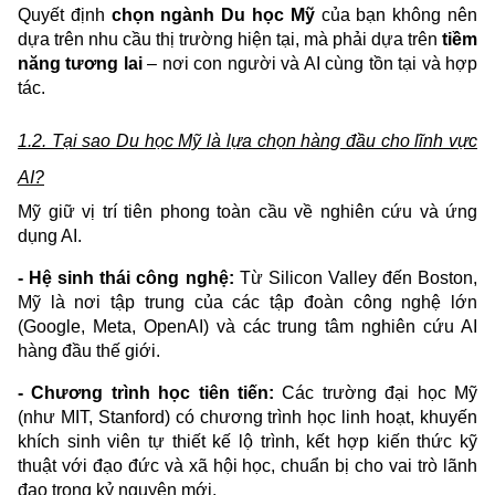
Quyết định
chọn ngành Du học Mỹ
của bạn không nên
dựa trên nhu cầu thị trường hiện tại, mà phải dựa trên
tiềm
năng tương lai
– nơi con người và AI cùng tồn tại và hợp
tác.
1.2. Tại sao Du học Mỹ là lựa chọn hàng đầu cho lĩnh vực
AI?
Mỹ giữ vị trí tiên phong toàn cầu về nghiên cứu và ứng
dụng AI.
- Hệ sinh thái công nghệ:
Từ Silicon Valley đến Boston,
Mỹ là nơi tập trung của các tập đoàn công nghệ lớn
(Google, Meta, OpenAI) và các trung tâm nghiên cứu AI
hàng đầu thế giới.
- Chương trình học tiên tiến:
Các trường đại học Mỹ
(như MIT, Stanford) có chương trình học linh hoạt, khuyến
khích sinh viên tự thiết kế lộ trình, kết hợp kiến thức kỹ
thuật với đạo đức và xã hội học, chuẩn bị cho vai trò lãnh
đạo trong kỷ nguyên mới.