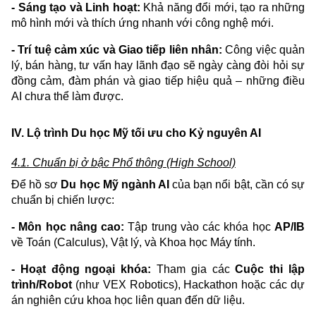
- Sáng tạo và Linh hoạt:
Khả năng đổi mới, tạo ra những
mô hình mới và thích ứng nhanh với công nghệ mới.
- Trí tuệ cảm xúc và Giao tiếp liên nhân:
Công việc quản
lý, bán hàng, tư vấn hay lãnh đạo sẽ ngày càng đòi hỏi sự
đồng cảm, đàm phán và giao tiếp hiệu quả – những điều
AI chưa thể làm được.
IV. Lộ trình Du học Mỹ tối ưu cho Kỷ nguyên AI
4.1. Chuẩn bị ở bậc Phổ thông (High School)
Để hồ sơ
Du học Mỹ ngành AI
của bạn nổi bật, cần có sự
chuẩn bị chiến lược:
- Môn học nâng cao:
Tập trung vào các khóa học
AP/IB
về Toán (Calculus), Vật lý, và Khoa học Máy tính.
- Hoạt động ngoại khóa:
Tham gia các
Cuộc thi lập
trình/Robot
(như VEX Robotics), Hackathon hoặc các dự
án nghiên cứu khoa học liên quan đến dữ liệu.