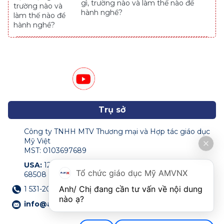
gì, trường nào và làm thế nào để
hành nghề?
Trụ sở
Công ty TNHH MTV Thương mại và Hợp tác giáo dục
Mỹ Việt
MST: 0103697689
USA:
122 N 11th Street Suite 200,Lincoln, NE, USA
Tổ chức giáo dục Mỹ AMVNX
68508
Anh/ Chị đang cần tư vấn về nội dung 
1 531-207-0009
nào ạ?
info@amvnx.com