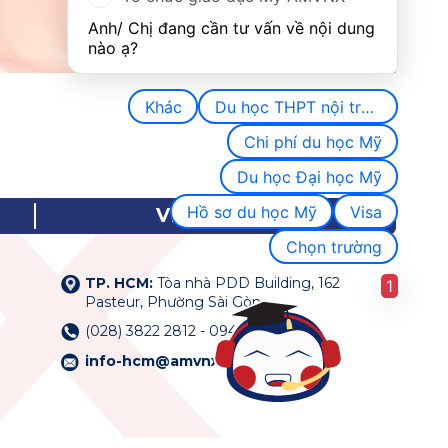
Anh/ Chị đang cần tư vấn về nội dung 
nào ạ?
Khác
Du học THPT nội trú Mỹ
Chi phí du học Mỹ
Du học Đại học Mỹ
Hồ sơ du học Mỹ
Visa
VP TP. HCM
Chọn trường
TP. HCM:
Tòa nhà PDD Building, 162
1
Pasteur, Phường Sài Gòn
(028) 3822 2812 - 0942 18 99 68
info-hcm@amvnx.com