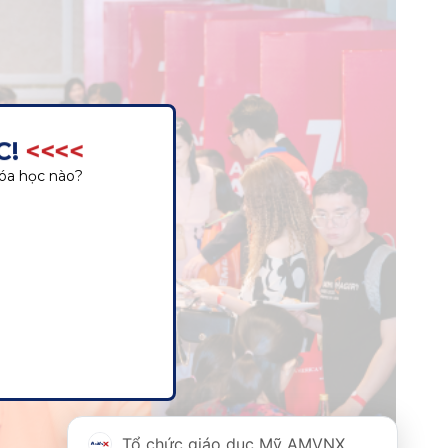
<<<<
óa học nào?
Tổ chức giáo dục Mỹ AMVNX