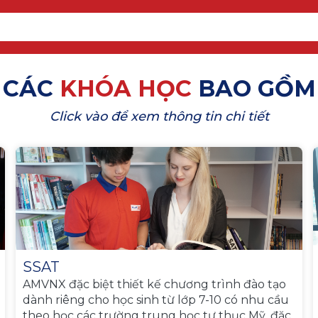
CÁC
KHÓA HỌC
BAO GỒM
Click vào để xem thông tin chi tiết
SSAT
AMVNX đặc biệt thiết kế chương trình đào tạo
dành riêng cho học sinh từ lớp 7-10 có nhu cầu
theo học các trường trung học tư thục Mỹ, đặc