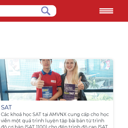
SAT
Các khoá học SAT tại AMVNX cung cấp cho học
viên một quá trình luyện tập bài bản từ trình
độ cơ bản (SAT 1100) cho đến trình độ cao (SAT