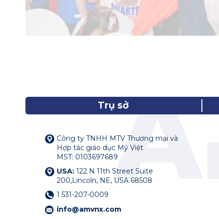
Trụ sở
Công ty TNHH MTV Thương mại và
Hợp tác giáo dục Mỹ Việt
MST: 0103697689
USA:
122 N 11th Street Suite
200,Lincoln, NE, USA 68508
1 531-207-0009
info@amvnx.com