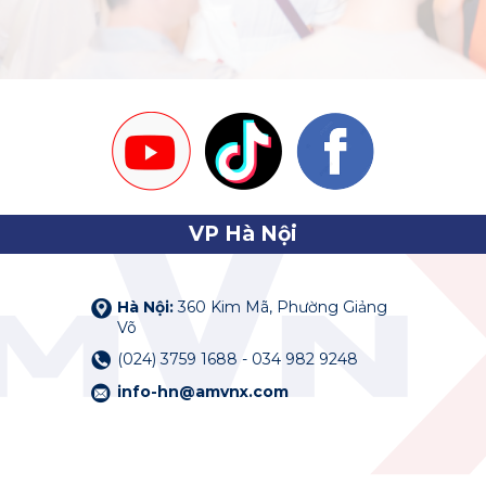
VP Hà Nội
Hà Nội:
360 Kim Mã, Phường Giảng
Võ
(024) 3759 1688 - 034 982 9248
info-hn@amvnx.com