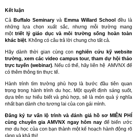
Kết luận
Cả
Buffalo Seminary
và
Emma Willard School
đều là
những lựa chọn xuất sắc, nhưng mỗi trường mang
một
triết lý giáo dục và môi trường sống hoàn toàn
khác biệt
. Không có câu trả lời chung cho tất cả.
Hãy dành thời gian cùng con
nghiên cứu kỹ website
trường, xem các video campus tour, tham dự hội thảo
trực tuyến (webinar)
. Nếu có thể, hãy liên hệ AMVNX để
có thêm thông tin thực tế.
Hành trình tìm trường phù hợp là bước đầu tiên quan
trọng trong hành trình du học. Một quyết định sáng suốt,
dựa trên sự hiểu biết và phù hợp, sẽ là món quà ý nghĩa
nhất bạn dành cho tương lai của con gái mình.
Đăng ký tư vấn lộ trình và đánh giá hồ sơ MIỄN PHÍ
cùng chuyên gia AMVNX ngay hôm nay
để biến ước
mơ du học của con bạn thành một kế hoạch hành động rõ
ràng và khả thi!