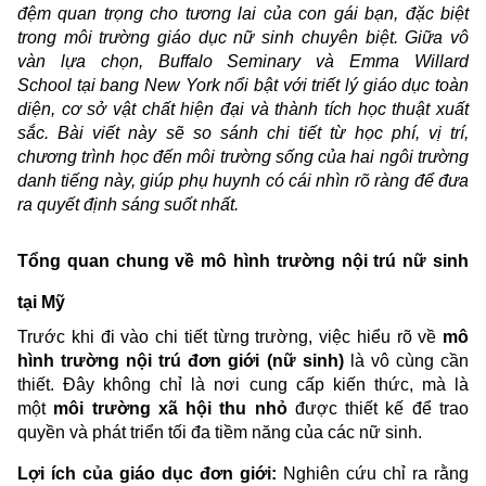
đệm quan trọng cho tương lai của con gái bạn, đặc biệt
trong môi trường giáo dục nữ sinh chuyên biệt. Giữa vô
vàn lựa chọn, Buffalo Seminary và Emma Willard
School tại bang New York nổi bật với triết lý giáo dục toàn
diện, cơ sở vật chất hiện đại và thành tích học thuật xuất
sắc. Bài viết này sẽ so sánh chi tiết từ học phí, vị trí,
chương trình học đến môi trường sống của hai ngôi trường
danh tiếng này, giúp phụ huynh có cái nhìn rõ ràng để đưa
ra quyết định sáng suốt nhất.
Tổng quan chung về mô hình trường nội trú nữ sinh
tại Mỹ
Trước khi đi vào chi tiết từng trường, việc hiểu rõ về
mô
hình trường nội trú đơn giới (nữ sinh)
là vô cùng cần
thiết. Đây không chỉ là nơi cung cấp kiến thức, mà là
một
môi trường xã hội thu nhỏ
được thiết kế để trao
quyền và phát triển tối đa tiềm năng của các nữ sinh.
Lợi ích của giáo dục đơn giới:
Nghiên cứu chỉ ra rằng