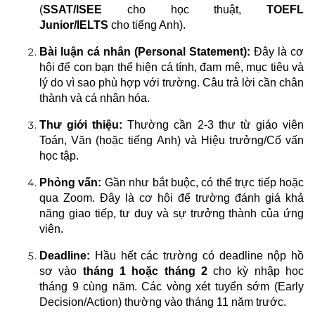
(
SSAT/ISEE
cho học thuật,
TOEFL
Junior/IELTS
cho tiếng Anh).
Bài luận cá nhân (Personal Statement):
Đây là cơ
hội để con bạn thể hiện cá tính, đam mê, mục tiêu và
lý do vì sao phù hợp với trường. Câu trả lời cần chân
thành và cá nhân hóa.
Thư giới thiệu:
Thường cần 2-3 thư từ giáo viên
Toán, Văn (hoặc tiếng Anh) và Hiệu trưởng/Cố vấn
học tập.
Phỏng vấn:
Gần như bắt buộc, có thể trực tiếp hoặc
qua Zoom. Đây là cơ hội để trường đánh giá khả
năng giao tiếp, tư duy và sự trưởng thành của ứng
viên.
Deadline:
Hầu hết các trường có deadline nộp hồ
sơ vào
tháng 1 hoặc tháng 2
cho kỳ nhập học
tháng 9 cùng năm. Các vòng xét tuyển sớm (Early
Decision/Action) thường vào tháng 11 năm trước.