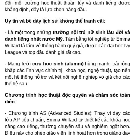
đối, môi trường học thuật thuần túy và danh tiếng được
khẳng định, đây là lựa chọn hàng đầu.
Uy tín và bề dày lịch sử không thể tranh cãi:
- Là một trong những
trường nội trú nữ sinh lâu đời và
danh tiếng nhất nước Mỹ
. Tấm bằng tốt nghiệp từ Emma
Willard là tấm vé thông hành quý giá, được các đại học Ivy
League và top đầu đánh giá rất cao.
- Mạng lưới
cựu học sinh (alumni)
hùng mạnh, trải rộng
khắp các lĩnh vực chính trị, khoa học, nghệ thuật, tạo nên
một hệ thống hỗ trợ và kết nối nghề nghiệp vô giá cho các
thế hệ sau.
Chương trình học thuật độc quyền và chăm sóc toàn
diện:
- Chương trình AS (Advanced Studies): Thay vì dạy các
lớp AP tiêu chuẩn, Emma Willard tự thiết kế các khóa học
nâng cao riêng, thường chuyên sâu và nghiêm ngặt hơn.
Điều này cho phép giáo viên linh hoạt hơn trong giảng dạy