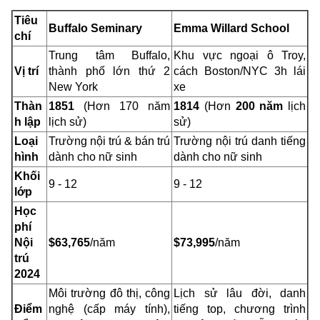
Tiêu
Buffalo Seminary
Emma Willard School
chí
Trung tâm Buffalo,
Khu vực ngoại ô Troy,
Vị trí
thành phố lớn thứ 2
cách Boston/NYC 3h lái
New York
xe
Thàn
1851
(Hơn 170 năm
1814
(Hơn
200 năm
lịch
h lập
lịch sử)
sử)
Loại
Trường nội trú & bán trú
Trường nội trú danh tiếng
hình
dành cho nữ sinh
dành cho nữ sinh
Khối
9 - 12
9 - 12
lớp
Học
phí
Nội
$63,765
/năm
$73,995
/năm
trú
2024
Môi trường đô thị, công
Lịch sử lâu đời, danh
Điểm
nghệ (cấp máy tính),
tiếng top, chương trình