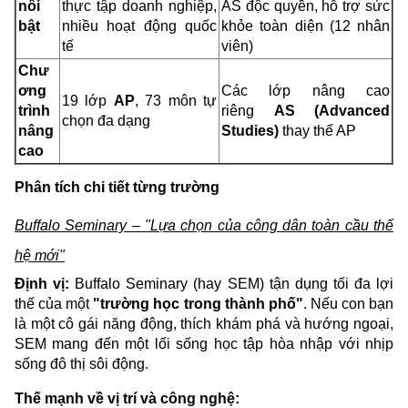
nổi
thực tập doanh nghiệp,
AS độc quyền, hỗ trợ sức
bật
nhiều hoạt động quốc
khỏe toàn diện (12 nhân
tế
viên)
Chư
ơng
Các lớp nâng cao
19 lớp
AP
, 73 môn tự
trình
riêng
AS (Advanced
chọn đa dạng
nâng
Studies)
thay thế AP
cao
Phân tích chi tiết từng trường
Buffalo Seminary – "Lựa chọn của công dân toàn cầu thế
hệ mới"
Định vị:
Buffalo Seminary (hay SEM) tận dụng tối đa lợi
thế của một
"trường học trong thành phố"
. Nếu con bạn
là một cô gái năng động, thích khám phá và hướng ngoại,
SEM mang đến một lối sống học tập hòa nhập với nhịp
sống đô thị sôi động.
Thế mạnh về vị trí và công nghệ: