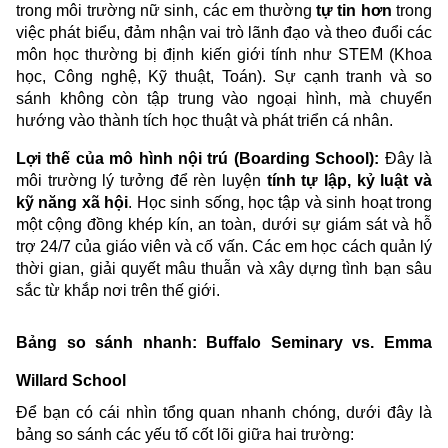
trong môi trường nữ sinh, các em thường
tự tin hơn
trong
việc phát biểu, đảm nhận vai trò lãnh đạo và theo đuổi các
môn học thường bị định kiến giới tính như STEM (Khoa
học, Công nghệ, Kỹ thuật, Toán). Sự cạnh tranh và so
sánh không còn tập trung vào ngoại hình, mà chuyển
hướng vào thành tích học thuật và phát triển cá nhân.
Lợi thế của mô hình nội trú (Boarding School):
Đây là
môi trường lý tưởng để rèn luyện
tính tự lập, kỷ luật và
kỹ năng xã hội
. Học sinh sống, học tập và sinh hoạt trong
một cộng đồng khép kín, an toàn, dưới sự giám sát và hỗ
trợ 24/7 của giáo viên và cố vấn. Các em học cách quản lý
thời gian, giải quyết mâu thuẫn và xây dựng tình bạn sâu
sắc từ khắp nơi trên thế giới.
Bảng so sánh nhanh: Buffalo Seminary vs. Emma
Willard School
Để bạn có cái nhìn tổng quan nhanh chóng, dưới đây là
bảng so sánh các yếu tố cốt lõi giữa hai trường: