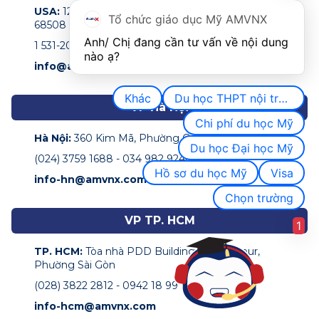
USA:
122 N 11th Street Suite 200,Lincoln, NE, USA
Tổ chức giáo dục Mỹ AMVNX
68508
Anh/ Chị đang cần tư vấn về nội dung 
1 531-207-0009
nào ạ?
info@amvnx.com
Khác
Du học THPT nội trú Mỹ
VP Hà Nội
Chi phí du học Mỹ
Hà Nội:
360 Kim Mã, Phường Giảng Võ
Du học Đại học Mỹ
(024) 3759 1688 - 034 982 9248
Hồ sơ du học Mỹ
Visa
info-hn@amvnx.com
Chọn trường
VP TP. HCM
1
TP. HCM:
Tòa nhà PDD Building, 162 Pasteur,
Phường Sài Gòn
(028) 3822 2812 - 0942 18 99 68
info-hcm@amvnx.com