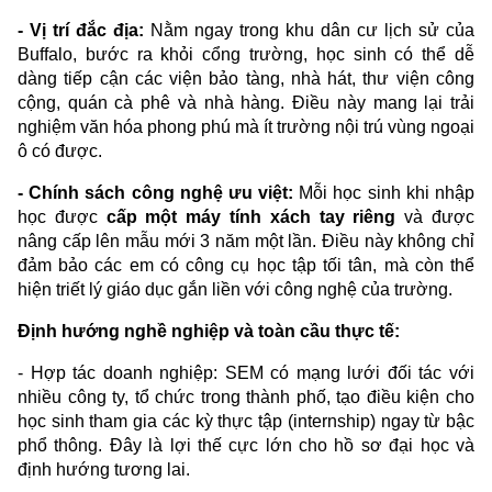
- Vị trí đắc địa:
Nằm ngay trong khu dân cư lịch sử của
Buffalo, bước ra khỏi cổng trường, học sinh có thể dễ
dàng tiếp cận các viện bảo tàng, nhà hát, thư viện công
cộng, quán cà phê và nhà hàng. Điều này mang lại trải
nghiệm văn hóa phong phú mà ít trường nội trú vùng ngoại
ô có được.
- Chính sách công nghệ ưu việt:
Mỗi học sinh khi nhập
học được
cấp một máy tính xách tay riêng
và được
nâng cấp lên mẫu mới 3 năm một lần. Điều này không chỉ
đảm bảo các em có công cụ học tập tối tân, mà còn thể
hiện triết lý giáo dục gắn liền với công nghệ của trường.
Định hướng nghề nghiệp và toàn cầu thực tế:
- Hợp tác doanh nghiệp: SEM có mạng lưới đối tác với
nhiều công ty, tổ chức trong thành phố, tạo điều kiện cho
học sinh tham gia các kỳ thực tập (internship) ngay từ bậc
phổ thông. Đây là lợi thế cực lớn cho hồ sơ đại học và
định hướng tương lai.