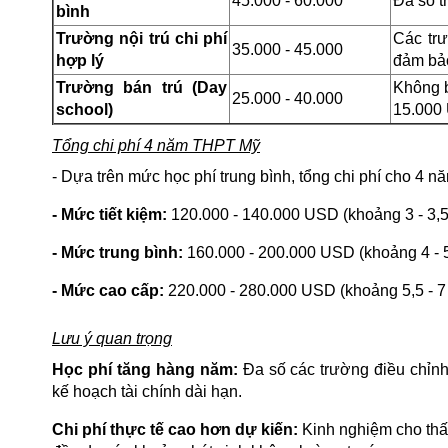
45.000 - 60.000
Đa số t
bình
Trường nội trú chi phí
Các trư
35.000 - 45.000
hợp lý
đảm bả
Trường bán trú (Day
Không b
25.000 - 40.000
school)
15.000
Tổng chi phí 4 năm THPT Mỹ
- Dựa trên mức học phí trung bình, tổng chi phí cho 4 
- Mức tiết kiệm:
120.000 - 140.000 USD (khoảng 3 - 3,
- Mức trung bình:
160.000 - 200.000 USD (khoảng 4 - 
- Mức cao cấp:
220.000 - 280.000 USD (khoảng 5,5 - 7
Lưu ý quan trọng
Học phí tăng hàng năm:
Đa số các trường điều chỉnh
kế hoạch tài chính dài hạn.
Chi phí thực tế cao hơn dự kiến:
Kinh nghiệm cho thấy