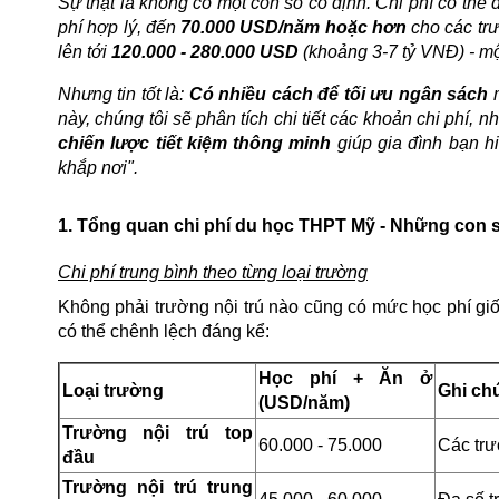
Sự thật là không có một con số cố định. Chi phí có thể
phí hợp lý, đến
70.000 USD/năm hoặc hơn
cho các trư
lên tới
120.000 - 280.000 USD
(khoảng 3-7 tỷ VNĐ) - mộ
Nhưng tin tốt là:
Có nhiều cách để tối ưu ngân sách
m
này, chúng tôi sẽ phân tích chi tiết các khoản chi phí,
chiến lược tiết kiệm thông minh
giúp gia đình bạn h
khắp nơi".
1. Tổng quan chi phí du học THPT Mỹ - Những con s
Chi phí trung bình theo từng loại trường
Không phải trường nội trú nào cũng có mức học phí giống
có thể chênh lệch đáng kể:
Học phí + Ăn ở
Loại trường
Ghi ch
(USD/năm)
Trường nội trú top
60.000 - 75.000
Các trư
đầu
Trường nội trú trung