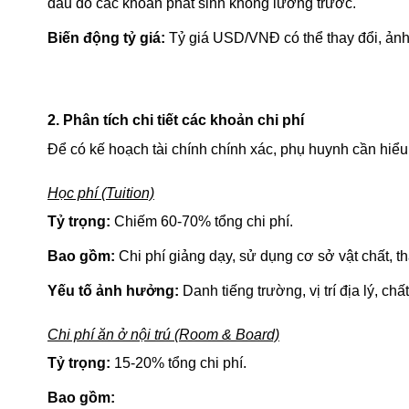
đầu do các khoản phát sinh không lường trước.
Biến động tỷ giá:
Tỷ giá USD/VNĐ có thể thay đổi, ản
2. Phân tích chi tiết các khoản chi phí
Để có kế hoạch tài chính chính xác, phụ huynh cần hiểu 
Học phí (Tuition)
Tỷ trọng:
Chiếm 60-70% tổng chi phí.
Bao gồm:
Chi phí giảng dạy, sử dụng cơ sở vật chất, t
Yếu tố ảnh hưởng:
Danh tiếng trường, vị trí địa lý, ch
Chi phí ăn ở nội trú (Room & Board)
Tỷ trọng:
15-20% tổng chi phí.
Bao gồm: