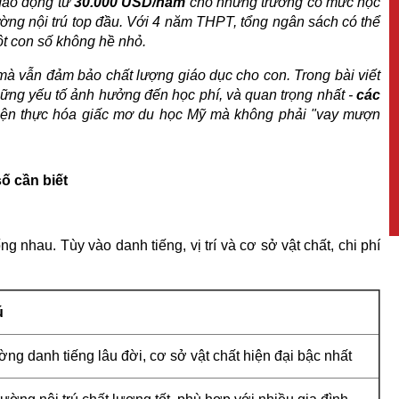
 dao động từ
30.000 USD/năm
cho những trường có mức học
ờng nội trú top đầu. Với 4 năm THPT, tổng ngân sách có thể
t con số không hề nhỏ.
à vẫn đảm bảo chất lượng giáo dục cho con. Trong bài viết
 những yếu tố ảnh hưởng đến học phí, và quan trọng nhất -
các
iện thực hóa giấc mơ du học Mỹ mà không phải "vay mượn
ố cần biết
 nhau. Tùy vào danh tiếng, vị trí và cơ sở vật chất, chi phí
ú
ờng danh tiếng lâu đời, cơ sở vật chất hiện đại bậc nhất