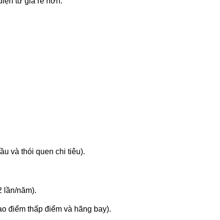
iện tử giá rẻ hơn.
 và thói quen chi tiêu).
 lần/năm).
ao điểm thấp điểm và hãng bay).