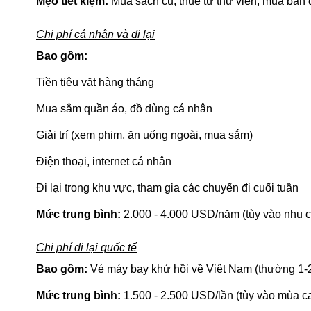
Mẹo tiết kiệm:
Mua sách cũ, thuê từ thư viện, mua bản đ
Chi phí cá nhân và đi lại
Bao gồm:
Tiền tiêu vặt hàng tháng
Mua sắm quần áo, đồ dùng cá nhân
Giải trí (xem phim, ăn uống ngoài, mua sắm)
Điện thoại, internet cá nhân
Đi lại trong khu vực, tham gia các chuyến đi cuối tuần
Mức trung bình:
2.000 - 4.000 USD/năm (tùy vào nhu cầu
Chi phí đi lại quốc tế
Bao gồm:
Vé máy bay khứ hồi về Việt Nam (thường 1-2
Mức trung bình:
1.500 - 2.500 USD/lần (tùy vào mùa c