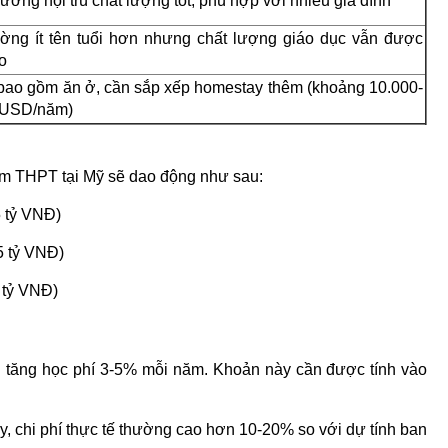
rường nội trú chất lượng tốt, phù hợp với nhiều gia đình
ờng ít tên tuổi hơn nhưng chất lượng giáo dục vẫn được
o
ao gồm ăn ở, cần sắp xếp homestay thêm (khoảng 10.000-
 USD/năm)
năm THPT tại Mỹ sẽ dao động như sau:
5 tỷ VNĐ)
5 tỷ VNĐ)
 tỷ VNĐ)
 tăng học phí 3-5% mỗi năm. Khoản này cần được tính vào
, chi phí thực tế thường cao hơn 10-20% so với dự tính ban