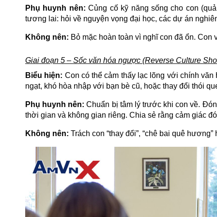
Phụ huynh nên:
Củng cố kỹ năng sống cho con (quản
tương lai: hỏi về nguyện vọng đại học, các dự án nghiên
Không nên:
Bỏ mặc hoàn toàn vì nghĩ con đã ổn. Con vẫ
Giai đoạn 5 – Sốc văn hóa ngược (Reverse Culture Sho
Biểu hiện:
Con có thể cảm thấy lạc lõng với chính văn h
ngạt, khó hòa nhập với bạn bè cũ, hoặc thay đổi thói qu
Phụ huynh nên:
Chuẩn bị tâm lý trước khi con về. Đó
thời gian và không gian riêng. Chia sẻ rằng cảm giác đó
Không nên:
Trách con “thay đổi”, “chê bai quê hương” 