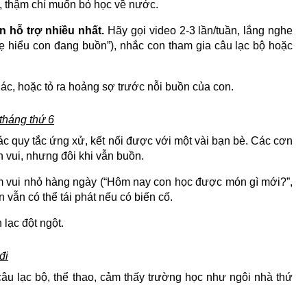
n, thậm chí muốn bỏ học về nước.
n hỗ trợ nhiều nhất.
Hãy gọi video 2-3 lần/tuần, lắng nghe
ẹ hiểu con đang buồn”), nhắc con tham gia câu lạc bộ hoặc
ác, hoặc tỏ ra hoảng sợ trước nỗi buồn của con.
tháng thứ 6
c quy tắc ứng xử, kết nối được với một vài bạn bè. Các cơn
 vui, nhưng đôi khi vẫn buồn.
ềm vui nhỏ hàng ngày (“Hôm nay con học được món gì mới?”,
n vẫn có thể tái phát nếu có biến cố.
lạc đột ngột.
đi
âu lạc bộ, thể thao, cảm thấy trường học như ngôi nhà thứ