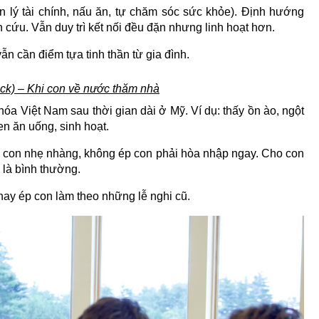
 lý tài chính, nấu ăn, tự chăm sóc sức khỏe). Định hướng
 cứu. Vẫn duy trì kết nối đều đặn nhưng linh hoạt hơn.
n cần điểm tựa tinh thần từ gia đình.
ck) – Khi con về nước thăm nhà
óa Việt Nam sau thời gian dài ở Mỹ. Ví dụ: thấy ồn ào, ngột
en ăn uống, sinh hoạt.
n con nhẹ nhàng, không ép con phải hòa nhập ngay. Cho con
 là bình thường.
hay ép con làm theo những lễ nghi cũ.