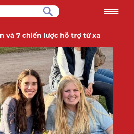
 và 7 chiến lược hỗ trợ từ xa