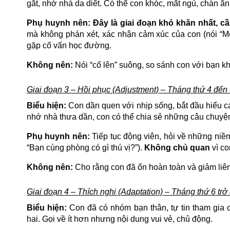
gắt, nhớ nhà da diết. Có thể con khóc, mất ngủ, chán ă
Phụ huynh nên:
Đây là giai đoạn khó khăn nhất, cầ
mà không phán xét, xác nhận cảm xúc của con (nói “M
gặp cố vấn học đường.
Không nên:
Nói “cố lên” suông, so sánh con với bạn kh
Giai đoạn 3 – Hồi phục (Adjustment) – Tháng thứ 4 đến 
Biểu hiện:
Con dần quen với nhịp sống, bắt đầu hiểu cá
nhớ nhà thưa dần, con có thể chia sẻ những câu chuyện
Phụ huynh nên:
Tiếp tục động viên, hỏi về những ni
“Bạn cùng phòng có gì thú vị?”).
Không chủ quan
vì co
Không nên:
Cho rằng con đã ổn hoàn toàn và giảm liên 
Giai đoạn 4 – Thích nghi (Adaptation) – Tháng thứ 6 trở 
Biểu hiện:
Con đã có nhóm bạn thân, tự tin tham gia c
hai. Gọi về ít hơn nhưng nội dung vui vẻ, chủ động.