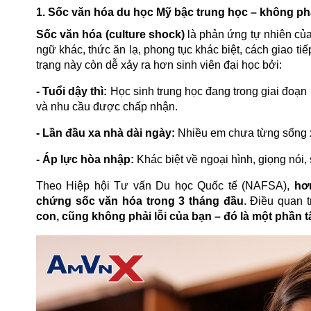
1. Sốc văn hóa du học Mỹ bậc trung học – không phả
Sốc văn hóa (culture shock)
là phản ứng tự nhiên của
ngữ khác, thức ăn lạ, phong tục khác biệt, cách giao tiế
trạng này còn dễ xảy ra hơn sinh viên đại học bởi:
- Tuổi dậy thì:
Học sinh trung học đang trong giai đoạn
và nhu cầu được chấp nhận.
- Lần đầu xa nhà dài ngày:
Nhiều em chưa từng sống xa
- Áp lực hòa nhập:
Khác biệt về ngoại hình, giọng nói,
Theo Hiệp hội Tư vấn Du học Quốc tế (NAFSA),
hơn
chứng sốc văn hóa trong 3 tháng đầu
. Điều quan 
con, cũng không phải lỗi của bạn – đó là một phần t