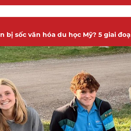
 bị sốc văn hóa du học Mỹ? 5 giai đoạn