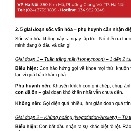
2. 5 giai đoạn sốc văn hóa – phụ huynh cần nhận d
Sốc văn hóa không xảy ra ngay lập tức. Nó diễn ra theo
mình đang ở đâu và cần gì.
Giai đoạn 1 – Tuần trăng mật (Honeymoon) – 1 đến 2 t
Biểu hiện:
Con hào hứng gọi về khoe mọi thứ: khuôn viê
lạc vì quá bận khám phá.
Phụ huynh nên:
Khuyến khích con ghi chép, chụp ảnh
con đã ổn
– giai đoạn khó khăn nhất vẫn chưa đến.
Không nên:
Gọi điện quá nhiều, làm gián đoạn quá trì
Giai đoạn 2 – Khủng hoảng (Negotiation/Anxiety) – Từ t
Biểu hiện:
Con bắt đầu nhận ra sự khác biệt rõ rệt. Rào