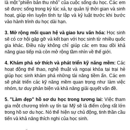
là một "phiên bản thu nhỏ" của cuộc sống du học. Các em
sẽ được sống trong ký túc xá, tự quản lý thời gian và sinh
hoạt, giúp rèn luyện tính tự lập và kỷ luật trước khi bước
vào hành trình du học dài hạn.
3. Mở rộng mối quan hệ và giao lưu văn hóa:
Học sinh
sẽ có cơ hội gặp gỡ và kết bạn với học sinh từ nhiều quốc
gia khác. Điều này không chỉ giúp các em trau dồi khả
năng giao tiếp mà còn mở rộng tầm nhìn về thế giới.
4. Khám phá sở thích và phát triển kỹ năng mềm:
Các
hoạt động thể thao, nghệ thuật và ngoại khóa tại trại hè
giúp học sinh khám phá những tài năng tiềm ẩn. Các em
sẽ phát triển các kỹ năng mềm quan trọng như làm việc
nhóm, tư duy phản biện và khả năng giải quyết vấn đề.
5. "Làm đẹp" hồ sơ du học trong tương lai:
Việc tham
gia một chương trình uy tín tại Mỹ sẽ là điểm cộng rất lớn
trong hồ sơ du học. Nó thể hiện sự chủ động, tinh thần cầu
tiến và khả năng thích nghi của học sinh.