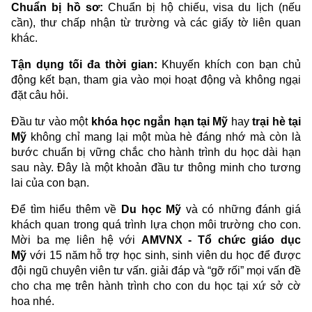
Chuẩn bị hồ sơ:
Chuẩn bị hộ chiếu, visa du lịch (nếu
cần), thư chấp nhận từ trường và các giấy tờ liên quan
khác.
Tận dụng tối đa thời gian:
Khuyến khích con bạn chủ
động kết bạn, tham gia vào mọi hoạt động và không ngại
đặt câu hỏi.
Đầu tư vào một
khóa học ngắn hạn tại Mỹ
hay
trại hè tại
Mỹ
không chỉ mang lại một mùa hè đáng nhớ mà còn là
bước chuẩn bị vững chắc cho hành trình du học dài hạn
sau này. Đây là một khoản đầu tư thông minh cho tương
lai của con bạn.
Để tìm hiểu thêm về
Du học Mỹ
và có những đánh giá
khách quan trong quá trình lựa chọn môi trường cho con.
Mời ba mẹ liên hệ với
AMVNX - Tổ chức giáo dục
Mỹ
với 15 năm hỗ trợ học sinh, sinh viên du học để được
đội ngũ chuyên viên tư vấn. giải đáp và “gỡ rối” mọi vấn đề
cho cha mẹ trên hành trình cho con du học tại xứ sở cờ
hoa nhé.