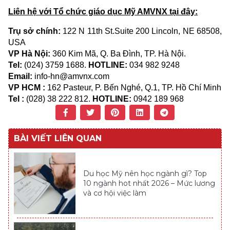
Liên hệ với Tổ chức giáo dục Mỹ AMVNX tại đây:
Trụ sở chính:
122 N 11th St.Suite 200 Lincoln, NE 68508,
USA
VP Hà Nội:
360 Kim Mã, Q. Ba Đình, TP. Hà Nội.
Tel:
(024) 3759 1688.
HOTLINE:
034 982 9248
Email:
info-hn@amvnx.com
VP HCM :
162 Pasteur, P. Bến Nghé, Q.1, TP. Hồ Chí Minh
Tel :
(028) 38 222 812.
HOTLINE:
0942 189 968
BÀI VIẾT LIÊN QUAN
Du học Mỹ nên học ngành gì? Top
10 ngành hot nhất 2026 – Mức lương
và cơ hội việc làm