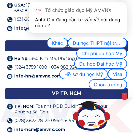
USA:
122 N 11th Street Suite 200,Lincoln, NE, USA
Tổ chức giáo dục Mỹ AMVNX
68508
1 531-207-0009
Anh/ Chị đang cần tư vấn về nội dung 
nào ạ?
info@amvnx.com
Khác
Du học THPT nội trú Mỹ
VP Hà Nội
Chi phí du học Mỹ
Hà Nội:
360 Kim Mã, Phường Giảng Võ
Du học Đại học Mỹ
(024) 3759 1688 - 034 982 9248
Hồ sơ du học Mỹ
Visa
info-hn@amvnx.com
Chọn trường
VP TP. HCM
1
TP. HCM:
Tòa nhà PDD Building, 162 Pasteur,
Phường Sài Gòn
(028) 3822 2812 - 0942 18 99 68
info-hcm@amvnx.com