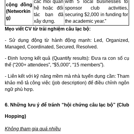
các mối quan
with 5 local businesses to
cộng đồng
hệ hoặc đối
sponsor club activities,
(Networkin
tác bạn đã
securing $2,000 in funding for
g)
xây dựng.
the academic year.”
Mẹo viết CV từ trải nghiệm câu lạc bộ:
- Sử dụng động từ hành động mạnh: Led, Organized,
Managed, Coordinated, Secured, Resolved.
- Định lượng kết quả (Quantify results): Đưa ra con số cụ
thể (“200+ attendees”, “$5,000”, “15 members”).
- Liên kết với kỹ năng mềm mà nhà tuyển dụng cần: Tham
khảo mô tả công việc (job description) để điều chỉnh ngôn
ngữ phù hợp.
6. Những lưu ý để tránh “hội chứng câu lạc bộ” (Club
Hopping)
Không tham gia quá nhiều