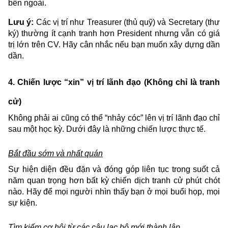
bên ngoài.
Lưu ý:
Các vị trí như Treasurer (thủ quỹ) và Secretary (thư
ký) thường ít cạnh tranh hơn President nhưng vẫn có giá
trị lớn trên CV. Hãy cân nhắc nếu bạn muốn xây dựng dần
dần.
4. Chiến lược “xin” vị trí lãnh đạo (Không chỉ là tranh
cử)
Không phải ai cũng có thể “nhảy cóc” lên vị trí lãnh đạo chỉ
sau một học kỳ. Dưới đây là những chiến lược thực tế.
Bắt đầu sớm và nhất quán
Sự hiện diện đều đặn và đóng góp liên tục trong suốt cả
năm quan trọng hơn bất kỳ chiến dịch tranh cử phút chót
nào. Hãy để mọi người nhìn thấy bạn ở mọi buổi họp, mọi
sự kiện.
Tìm kiếm cơ hội từ các câu lạc bộ mới thành lập