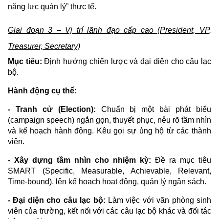
năng lực quản lý” thực tế.
Giai đoạn 3 – Vị trí lãnh đạo cấp cao (President, VP,
Treasurer, Secretary)
Mục tiêu:
Định hướng chiến lược và đại diện cho câu lạc
bộ.
Hành động cụ thể:
- Tranh cử (Election):
Chuẩn bị một bài phát biểu
(campaign speech) ngắn gọn, thuyết phục, nêu rõ tầm nhìn
và kế hoạch hành động. Kêu gọi sự ủng hộ từ các thành
viên.
- Xây dựng tầm nhìn cho nhiệm kỳ:
Đề ra mục tiêu
SMART (Specific, Measurable, Achievable, Relevant,
Time-bound), lên kế hoạch hoạt động, quản lý ngân sách.
- Đại diện cho câu lạc bộ:
Làm việc với văn phòng sinh
viên của trường, kết nối với các câu lạc bộ khác và đối tác