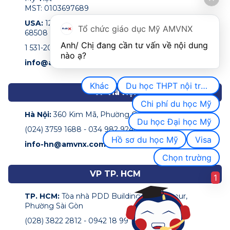
MST: 0103697689
USA:
122 N 11th Street Suite 200,Lincoln, NE, USA
Tổ chức giáo dục Mỹ AMVNX
68508
Anh/ Chị đang cần tư vấn về nội dung 
1 531-207-0009
nào ạ?
info@amvnx.com
Khác
Du học THPT nội trú Mỹ
VP Hà Nội
Chi phí du học Mỹ
Hà Nội:
360 Kim Mã, Phường Giảng Võ
Du học Đại học Mỹ
(024) 3759 1688 - 034 982 9248
Hồ sơ du học Mỹ
Visa
info-hn@amvnx.com
Chọn trường
VP TP. HCM
1
TP. HCM:
Tòa nhà PDD Building, 162 Pasteur,
Phường Sài Gòn
(028) 3822 2812 - 0942 18 99 68