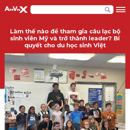
Làm thế nào để tham gia câu lạc bộ
sinh viên Mỹ và trở thành leader? Bí
quyết cho du học sinh Việt