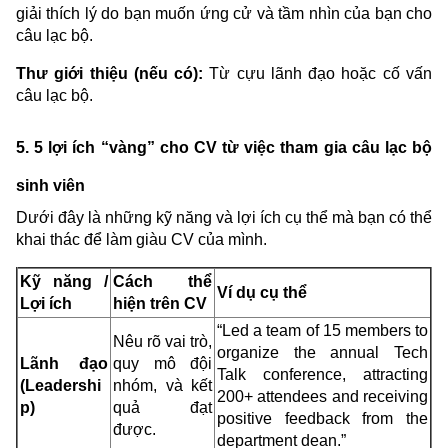
giải thích lý do bạn muốn ứng cử và tầm nhìn của bạn cho
câu lạc bộ.
Thư giới thiệu (nếu có):
Từ cựu lãnh đạo hoặc cố vấn
câu lạc bộ.
5. 5 lợi ích “vàng” cho CV từ việc tham gia câu lạc bộ
sinh viên
Dưới đây là những kỹ năng và lợi ích cụ thể mà bạn có thể
khai thác để làm giàu CV của mình.
Kỹ năng /
Cách thể
Ví dụ cụ thể
Lợi ích
hiện trên CV
“Led a team of 15 members to
Nêu rõ vai trò,
organize the annual Tech
Lãnh đạo
quy mô đội
Talk conference, attracting
(Leadershi
nhóm, và kết
200+ attendees and receiving
p)
quả đạt
positive feedback from the
được.
department dean.”