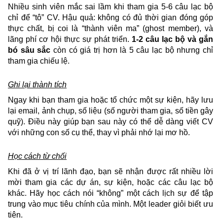
Nhiều sinh viên mắc sai lầm khi tham gia 5-6 câu lạc bộ
chỉ để “tô” CV. Hậu quả: không có đủ thời gian đóng góp
thực chất, bị coi là “thành viên ma” (ghost member), và
lãng phí cơ hội thực sự phát triển.
1-2 câu lạc bộ và gắn
bó sâu sắc
còn có giá trị hơn là 5 câu lạc bộ nhưng chỉ
tham gia chiếu lệ.
Ghi lại thành tích
Ngay khi bạn tham gia hoặc tổ chức một sự kiện, hãy lưu
lại email, ảnh chụp, số liệu (số người tham gia, số tiền gây
quỹ). Điều này giúp bạn sau này có thể dễ dàng viết CV
với những con số cụ thể, thay vì phải nhớ lại mơ hồ.
Học cách từ chối
Khi đã ở vị trí lãnh đạo, bạn sẽ nhận được rất nhiều lời
mời tham gia các dự án, sự kiện, hoặc các câu lạc bộ
khác. Hãy học cách nói “không” một cách lịch sự để tập
trung vào mục tiêu chính của mình. Một leader giỏi biết ưu
tiên.