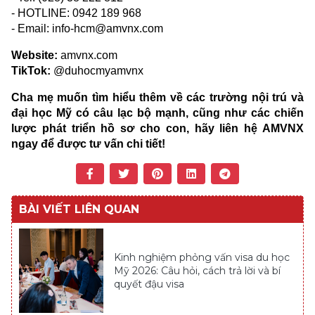
- HOTLINE: 0942 189 968
- Email: info-hcm@amvnx.com
Website:
amvnx.com
TikTok:
@duhocmyamvnx
Cha mẹ muốn tìm hiểu thêm về các trường nội trú và
đại học Mỹ có câu lạc bộ mạnh, cũng như các chiến
lược phát triển hồ sơ cho con, hãy liên hệ AMVNX
ngay để được tư vấn chi tiết!
BÀI VIẾT LIÊN QUAN
Kinh nghiệm phỏng vấn visa du học
Mỹ 2026: Câu hỏi, cách trả lời và bí
quyết đậu visa