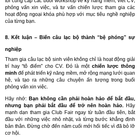
tôi cung cấp các buổi workshop về kỹ năng mềm, viết CV,
phỏng vấn xin việc, và tư vấn chiến lược tham gia các
hoạt động ngoại khóa phù hợp với mục tiêu nghề nghiệp
của từng bạn.
8. Kết luận – Biến câu lạc bộ thành “bệ phóng” sự
nghiệp
Tham gia câu lạc bộ sinh viên không chỉ là hoạt động giải
trí hay “tô điểm” cho CV. Đó là một
chiến lược thông
minh
để phát triển kỹ năng mềm, mở rộng mạng lưới quan
hệ, và tạo ra những câu chuyện ấn tượng trong buổi
phỏng vấn xin việc.
Hãy nhớ:
Bạn không cần phải hoàn hảo để bắt đầu,
nhưng bạn phải bắt đầu để trở nên hoàn hảo.
Hãy
mạnh dạn tham gia Club Fair ngay từ tuần đầu tiên, bắt
đầu với những việc nhỏ nhặt, và từng bước khẳng định
bản thân. Đừng chờ đến năm cuối mới hối tiếc vì đã bỏ lỡ
cơ hội.