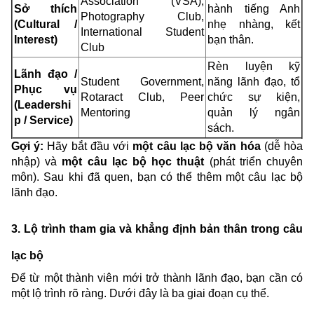
Association (VSA),
Sở thích
hành tiếng Anh
Photography Club,
(Cultural /
nhẹ nhàng, kết
International Student
Interest)
bạn thân.
Club
Rèn luyện kỹ
Lãnh đạo /
Student Government,
năng lãnh đạo, tổ
Phục vụ
Rotaract Club, Peer
chức sự kiện,
(Leadershi
Mentoring
quản lý ngân
p / Service)
sách.
Gợi ý:
Hãy bắt đầu với
một câu lạc bộ văn hóa
(dễ hòa
nhập) và
một câu lạc bộ học thuật
(phát triển chuyên
môn). Sau khi đã quen, bạn có thể thêm một câu lạc bộ
lãnh đạo.
3. Lộ trình tham gia và khẳng định bản thân trong câu
lạc bộ
Để từ một thành viên mới trở thành lãnh đạo, bạn cần có
một lộ trình rõ ràng. Dưới đây là ba giai đoạn cụ thể.