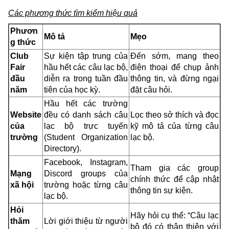
Các phương thức tìm kiếm hiệu quả
Phươn
Mô tả
Mẹo
g thức
Club
Sự kiện tập trung của
Đến sớm, mang theo
Fair
hầu hết các câu lạc bộ,
điện thoại để chụp ảnh
đầu
diễn ra trong tuần đầu
thông tin, và đừng ngại
năm
tiên của học kỳ.
đặt câu hỏi.
Hầu hết các trường
Website
đều có danh sách câu
Lọc theo sở thích và đọc
của
lạc bộ trực tuyến
kỹ mô tả của từng câu
trường
(Student Organization
lạc bộ.
Directory).
Facebook, Instagram,
Tham gia các group
Mạng
Discord groups của
chính thức để cập nhật
xã hội
trường hoặc từng câu
thông tin sự kiện.
lạc bộ.
Hỏi
Hãy hỏi cụ thể: “Câu lạc
thăm
Lời giới thiệu từ người
bộ đó có thân thiện với