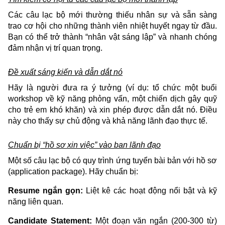
Các câu lạc bộ mới thường thiếu nhân sự và sẵn sàng
trao cơ hội cho những thành viên nhiệt huyết ngay từ đầu.
Bạn có thể trở thành “nhân vật sáng lập” và nhanh chóng
đảm nhận vị trí quan trọng.
Đề xuất sáng kiến và dẫn dắt nó
Hãy là người đưa ra ý tưởng (ví dụ: tổ chức một buổi
workshop về kỹ năng phỏng vấn, một chiến dịch gây quỹ
cho trẻ em khó khăn) và xin phép được dẫn dắt nó. Điều
này cho thấy sự chủ động và khả năng lãnh đạo thực tế.
Chuẩn bị “hồ sơ xin việc” vào ban lãnh đạo
Một số câu lạc bộ có quy trình ứng tuyển bài bản với hồ sơ
(application package). Hãy chuẩn bị:
Resume ngắn gọn:
Liệt kê các hoạt động nổi bật và kỹ
năng liên quan.
Candidate Statement:
Một đoạn văn ngắn (200-300 từ)