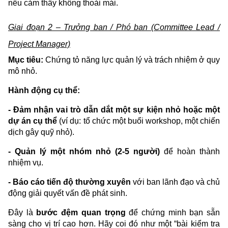
nếu cảm thấy không thoải mái.
Giai đoạn 2 – Trưởng ban / Phó ban (Committee Lead /
Project Manager)
Mục tiêu:
Chứng tỏ năng lực quản lý và trách nhiệm ở quy
mô nhỏ.
Hành động cụ thể:
- Đảm nhận vai trò dẫn dắt một sự kiện nhỏ hoặc một
dự án cụ thể
(ví dụ: tổ chức một buổi workshop, một chiến
dịch gây quỹ nhỏ).
- Quản lý một nhóm nhỏ (2-5 người)
để hoàn thành
nhiệm vụ.
- Báo cáo tiến độ thường xuyên
với ban lãnh đạo và chủ
động giải quyết vấn đề phát sinh.
Đây là
bước đệm quan trọng
để chứng minh bạn sẵn
sàng cho vị trí cao hơn. Hãy coi đó như một “bài kiểm tra