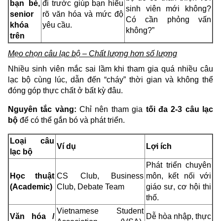
bạn bè,
đi trước giúp bạn hiểu
sinh viên mới không?
senior
rõ văn hóa và mức độ
Có cần phỏng vấn
khóa
yêu cầu.
không?”
trên
Mẹo chọn câu lạc bộ – Chất lượng hơn số lượng
Nhiều sinh viên mắc sai lầm khi tham gia quá nhiều câu
lạc bộ cùng lúc, dẫn đến “cháy” thời gian và không thể
đóng góp thực chất ở bất kỳ đâu.
Nguyên tắc vàng:
Chỉ nên tham gia
tối đa 2-3 câu lạc
bộ
để có thể gắn bó và phát triển.
Loại câu
Ví dụ
Lợi ích
lạc bộ
Phát triển chuyên
Học thuật
CS Club, Business
môn, kết nối với
(Academic)
Club, Debate Team
giáo sư, cơ hội thi
thố.
Vietnamese Student
Văn hóa /
Dễ hòa nhập, thực