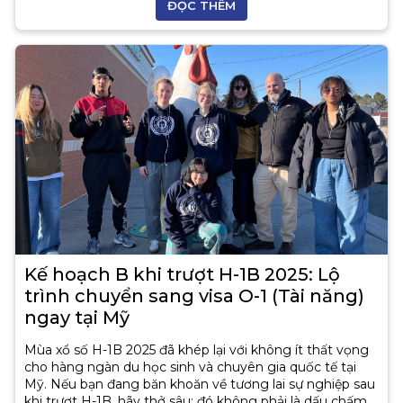
ĐỌC THÊM
Kế hoạch B khi trượt H-1B 2025: Lộ
trình chuyển sang visa O-1 (Tài năng)
ngay tại Mỹ
Mùa xổ số H-1B 2025 đã khép lại với không ít thất vọng
cho hàng ngàn du học sinh và chuyên gia quốc tế tại
Mỹ. Nếu bạn đang băn khoăn về tương lai sự nghiệp sau
khi trượt H-1B, hãy thở sâu: đó không phải là dấu chấm