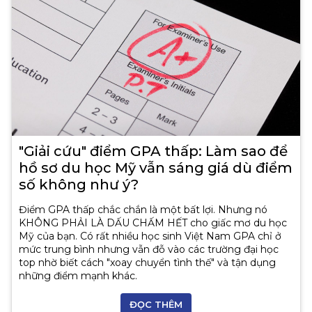
"Giải cứu" điểm GPA thấp: Làm sao để
hồ sơ du học Mỹ vẫn sáng giá dù điểm
số không như ý?
Điểm GPA thấp chắc chắn là một bất lợi. Nhưng nó
KHÔNG PHẢI LÀ DẤU CHẤM HẾT cho giấc mơ du học
Mỹ của bạn. Có rất nhiều học sinh Việt Nam GPA chỉ ở
mức trung bình nhưng vẫn đỗ vào các trường đại học
top nhờ biết cách "xoay chuyển tình thế" và tận dụng
những điểm mạnh khác.
ĐỌC THÊM