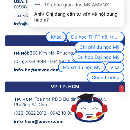
USA:
122 N 11th Street Suite 200,Lincoln, NE, USA
Tổ chức giáo dục Mỹ AMVNX
68508
Anh/ Chị đang cần tư vấn về nội dung 
1 531-207-0009
nào ạ?
info@amvnx.com
Khác
Du học THPT nội trú Mỹ
VP Hà Nội
Chi phí du học Mỹ
Hà Nội:
360 Kim Mã, Phường Giảng Võ
Du học Đại học Mỹ
(024) 3759 1688 - 034 982 9248
Hồ sơ du học Mỹ
Visa
info-hn@amvnx.com
Chọn trường
VP TP. HCM
1
TP. HCM:
Tòa nhà PDD Building, 162 Pasteur,
Phường Sài Gòn
(028) 3822 2812 - 0942 18 99 68
info-hcm@amvnx.com