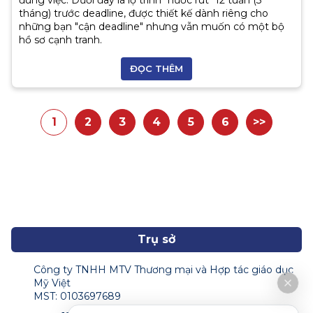
tháng) trước deadline, được thiết kế dành riêng cho
những bạn "cận deadline" nhưng vẫn muốn có một bộ
hồ sơ cạnh tranh.
ĐỌC THÊM
1
2
3
4
5
6
>>
(current)
Trụ sở
Công ty TNHH MTV Thương mại và Hợp tác giáo dục
Mỹ Việt
MST: 0103697689