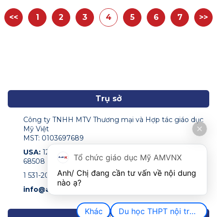
<<
1
2
3
4
5
6
7
>>
(current)
Trụ sở
Công ty TNHH MTV Thương mại và Hợp tác giáo dục
Mỹ Việt
MST: 0103697689
USA:
122 N 11th Street Suite 200,Lincoln, NE, USA
Tổ chức giáo dục Mỹ AMVNX
68508
Anh/ Chị đang cần tư vấn về nội dung 
1 531-207-0009
nào ạ?
info@amvnx.com
Khác
Du học THPT nội trú Mỹ